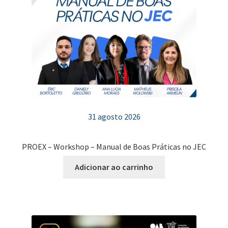
podem
ser
escolhidas
na
página
do
produto
31 agosto 2026
PROEX – Workshop – Manual de Boas Práticas no JEC
Adicionar ao carrinho