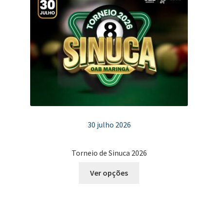
30 julho 2026
Torneio de Sinuca 2026
Este
Ver opções
produto
tem
várias
variantes.