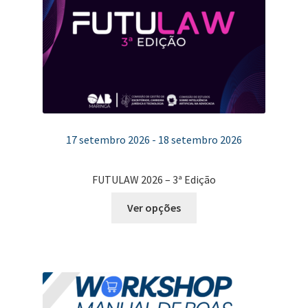
17 setembro 2026 - 18 setembro 2026
FUTULAW 2026 – 3ª Edição
Este
Ver opções
produto
tem
várias
variantes.
As
opções