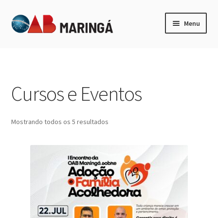
Pular
Pular
Menu
para
para
navegação
o
Expandi
Categorias
conteúdo
menu
descen
Minha Conta
Cursos e Eventos
Mostrando todos os 5 resultados