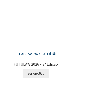
FUTULAW 2026 – 3ª Edição
Este
Ver opções
produto
tem
várias
variantes.
As
opções
podem