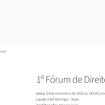
ional
1º Fórum de Direit
Data:
04 de setembro de 2025 às 18h30 (co
Local:
OAB Maringá – Sede
Certificação:
4 horas/aula