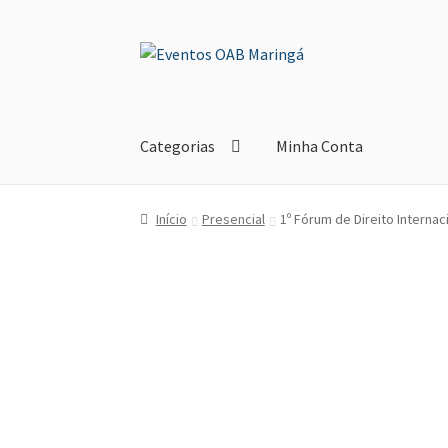
Pular
Pular
para
para
navegação
o
conteúdo
Categorias
Minha Conta
Início
Presencial
1º Fórum de Direito Internac