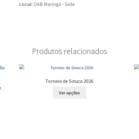
Local:
OAB Maringá - Sede
Produtos relacionados
Torneio de Sinuca 2026
e
Este
Ver opções
produto
tem
várias
variantes.
As
opções
podem