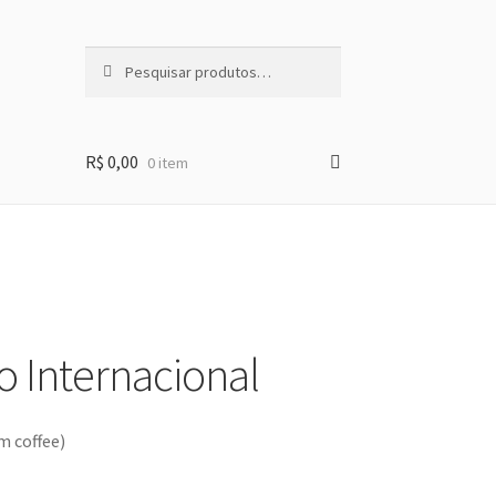
Pesquisar
Pesquisar
por:
R$
0,00
0 item
o Internacional
m coffee)