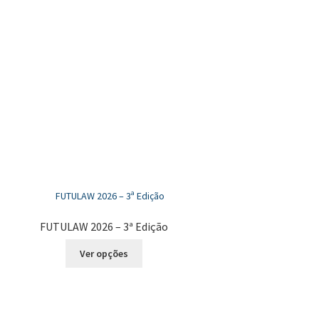
FUTULAW 2026 – 3ª Edição
Este
Ver opções
produto
tem
várias
variantes.