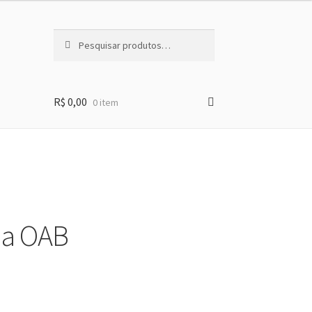
Pesquisar
Pesquisar
por:
R$
0,00
0 item
 da OAB