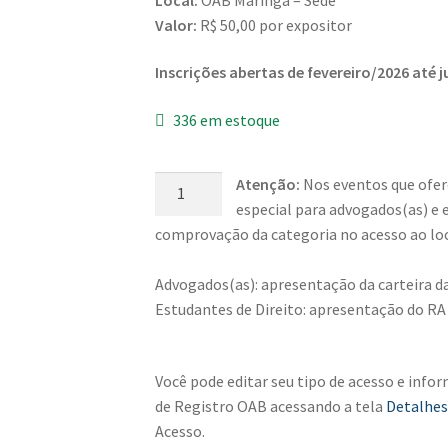
Valor:
R$ 50,00 por expositor
Inscrições abertas de fevereiro/2026 até j
336 em estoque
1º
Atenção:
Nos eventos que ofer
Sarau
especial para advogados(as) e e
Artístico
comprovação da categoria no acesso ao loc
da
OAB
Advogados(as): apresentação da carteira d
quantidade
Estudantes de Direito: apresentação do RA
Você pode editar seu tipo de acesso e info
de Registro OAB acessando a tela
Detalhes
Acesso.