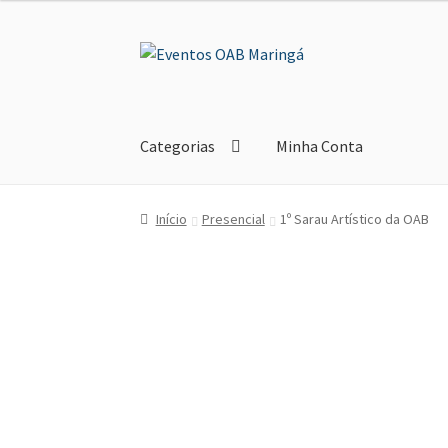
Pular
Pular
para
para
navegação
o
conteúdo
Categorias
Minha Conta
Início
Presencial
1º Sarau Artístico da OAB