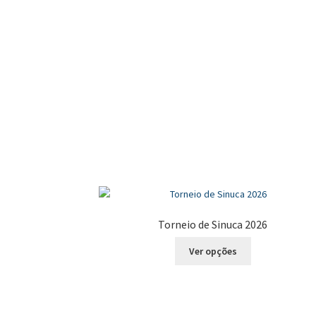
Torneio de Sinuca 2026
Este
Ver opções
produto
tem
várias
variantes.