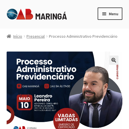
Pular
Pular
Menu
para
para
navegação
o
Expandi
Categorias
conteúdo
menu
Início
Presencial
Processo Administrativo Previdenciário
descen
Minha Conta