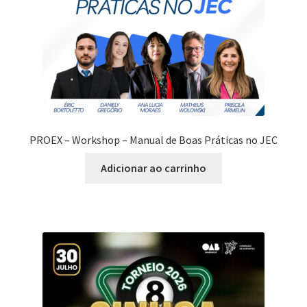
ser
escolhidas
na
página
do
produto
PROEX – Workshop – Manual de Boas Práticas no JEC
Adicionar ao carrinho