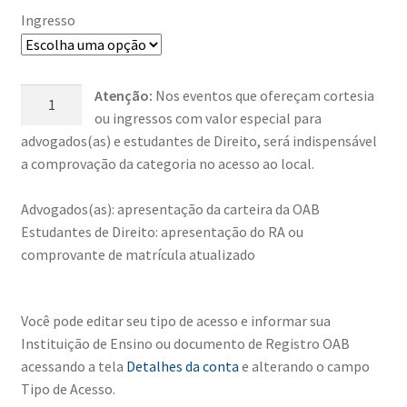
Ingresso
Telas,
Atenção:
Nos eventos que ofereçam cortesia
Vozes
ou ingressos com valor especial para
e
advogados(as) e estudantes de Direito, será indispensável
Direitos:
a comprovação da categoria no acesso ao local.
encontro
sobre
Advogados(as): apresentação da carteira da OAB
direitos,
Estudantes de Direito: apresentação do RA ou
tecnologia
comprovante de matrícula atualizado
e
proteção
Você pode editar seu tipo de acesso e informar sua
feminina
Instituição de Ensino ou documento de Registro OAB
quantidade
acessando a tela
Detalhes da conta
e alterando o campo
Tipo de Acesso.