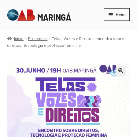
Pular
Pular
Menu
para
para
navegação
o
Expandi
Categorias
conteúdo
menu
Início
Presencial
Telas, Vozes e Direitos: encontro sobre
descen
direitos, tecnologia e proteção feminina
Minha Conta