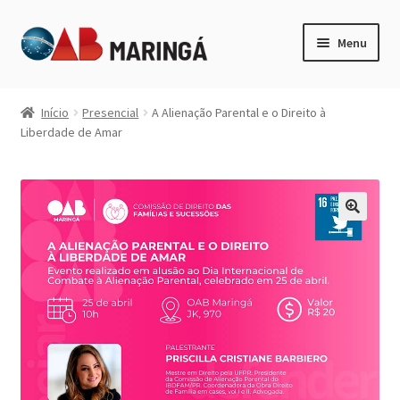
Pular
Pular
Menu
para
para
navegação
o
Expandi
Categorias
conteúdo
menu
Início
Presencial
A Alienação Parental e o Direito à
descen
Liberdade de Amar
Minha Conta