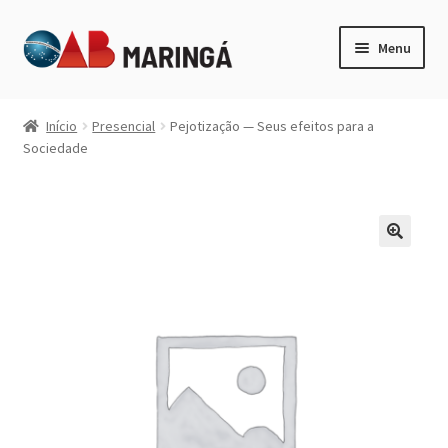
Pular
Pular
Menu
para
para
navegação
o
Expandi
Categorias
conteúdo
menu
Início
Presencial
Pejotização — Seus efeitos para a
descen
Sociedade
Minha Conta