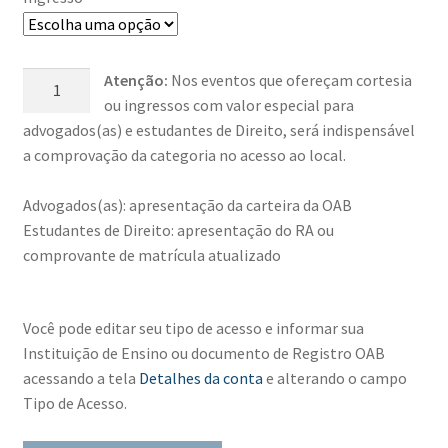
FutuLaw
Atenção:
Nos eventos que ofereçam cortesia
-
ou ingressos com valor especial para
Seminário
advogados(as) e estudantes de Direito, será indispensável
de
a comprovação da categoria no acesso ao local.
Gestão
e
Advogados(as): apresentação da carteira da OAB
Inovação
Estudantes de Direito: apresentação do RA ou
para
comprovante de matrícula atualizado
Escritórios
de
Você pode editar seu tipo de acesso e informar sua
Advocacia
Instituição de Ensino ou documento de Registro OAB
quantidade
acessando a tela
Detalhes da conta
e alterando o campo
Tipo de Acesso.