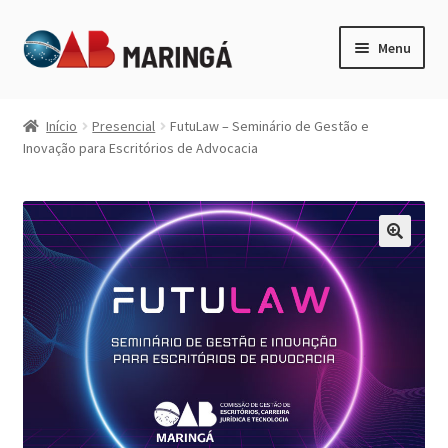
Pular
Pular
Menu
para
para
navegação
o
Expandi
Categorias
conteúdo
menu
Início
Presencial
FutuLaw – Seminário de Gestão e
descen
Inovação para Escritórios de Advocacia
Minha Conta